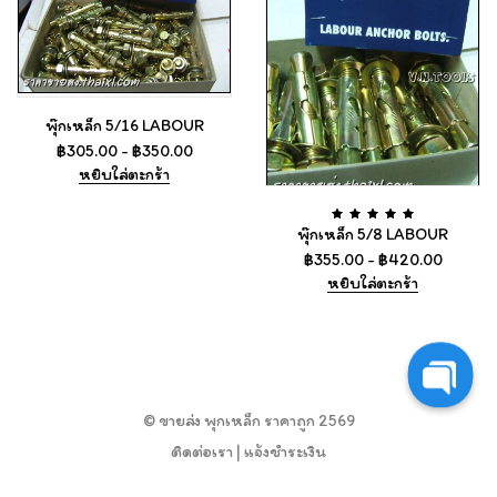
พุ๊กเหล็ก 5/16 LABOUR
฿
305.00
-
฿
350.00
หยิบใส่ตะกร้า
พุ๊กเหล็ก 5/8 LABOUR
฿
355.00
-
฿
420.00
หยิบใส่ตะกร้า
O
© ขายส่ง พุกเหล็ก ราคาถูก 2569
p
ติดต่อเรา
|
แจ้งชำระเงิน
e
n
c